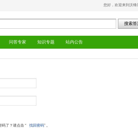
您好，欢迎来到沃锋问
问答专家
知识专题
站内公告
码了？请点击 “
找回密码
” 。