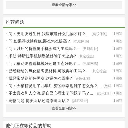
查看全部专家>>
推荐问题
问：男朋友过生日,我应该送什么礼物才好？...
1回答
[娱乐休闲]
问:如果游戏帧数低,那么怎么提高？
1回答
[电脑网络]
问：以后的折叠屏手机会成为主流吗？...
1回答
[数码科技]
求助:特斯拉手机钥匙被移除了怎么办?
1回答
[其它综合]
问：移动硬盘选机械好还是固态好呢？...
1回答
[电脑网络]
已经烧结的氧化铝陶瓷材料,可以再加工吗？...
1回答
[其它综合]
我经常梦到前任男友,这是怎么回事?
1回答
[娱乐休闲]
问：天猫精灵用了几年后,变的非常迟钝了怎么办？...
1回答
[数码
不太喜欢和人交流,是自己心理出了问题了吗？...
1回答
[娱乐休闲]
科技]
宠物问题:博美听话还是泰迪听话？
1回答
[其它综合]
查看全部问题>>
他们正在等待您的帮助