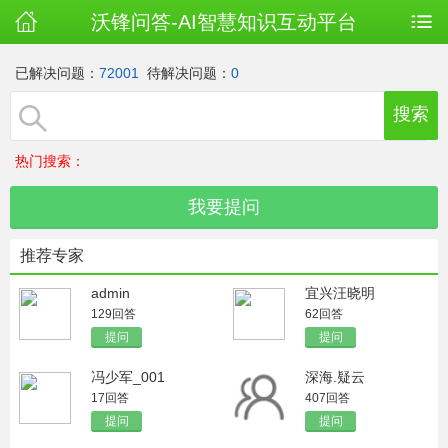
沃锋问答-AI智慧知识互动平台
已解决问题：
72001
待解决问题：
0
热门搜索：
推荐专家
admin
宜兴汪晓明
129回答
62回答
提问
提问
冯少军_001
深海.疑云
17回答
407回答
提问
提问