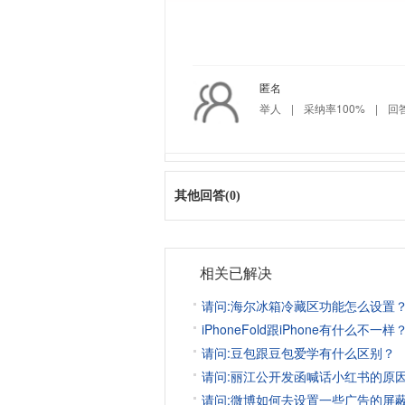
匿名
举人
|
采纳率100%
|
回答
其他回答(0)
相关已解决
请问:海尔冰箱冷藏区功能怎么设置
iPhoneFold跟iPhone有什么不一样
请问:豆包跟豆包爱学有什么区别？
请问:丽江公开发函喊话小红书的原因
请问:微博如何去设置一些广告的屏